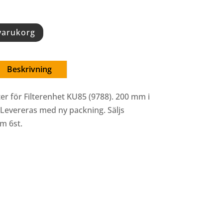
 varukorg
Beskrivning
er för Filterenhet KU85 (9788). 200 mm i
Levereras med ny packning. Säljs
om 6st.