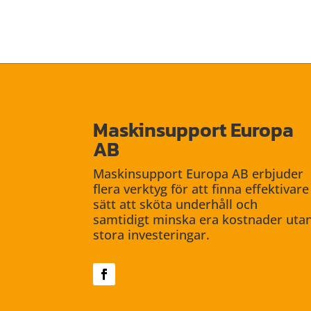
Maskinsupport Europa
AB
Maskinsupport Europa AB erbjuder
flera verktyg för att finna ef­fektivare
sätt att sköta underhåll och
samtidigt minska era kost­nader uta
stora investeringar.