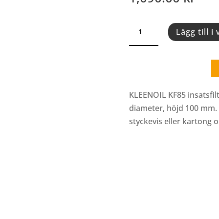
INSATSFILTER
Lägg till i
KF85
(SDFC
1888
I
ENGLAND)
KLEENOIL KF85 insatsfilt
mängd
diameter, höjd 100 mm. 
styckevis eller kartong 