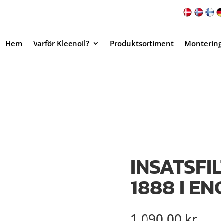
Hem
Varför Kleenoil?
Produktsortiment
Monterin
INSATSFI
1888 I E
1,090.00
kr