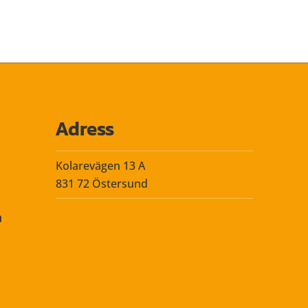
Adress
Kolarevägen 13 A
831 72 Östersund
n