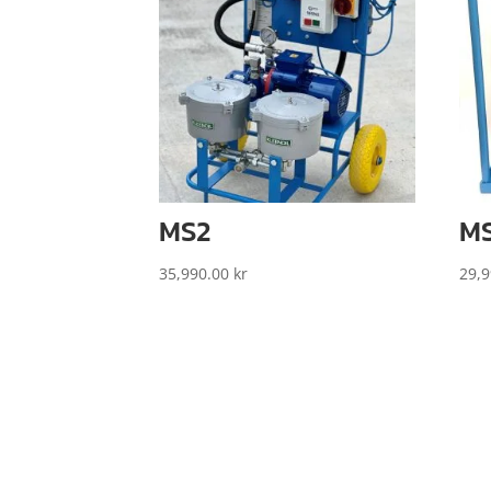
MS2
MS
35,990.00
kr
29,