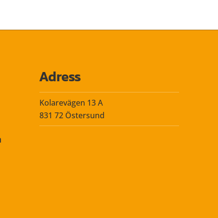
Adress
Kolarevägen 13 A
831 72 Östersund
n