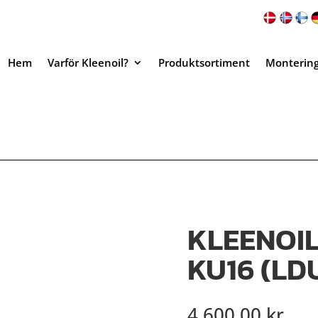
Hem
Varför Kleenoil?
Produktsortiment
Monterin
KLEENOIL
KU16 (LD
4,600.00
kr