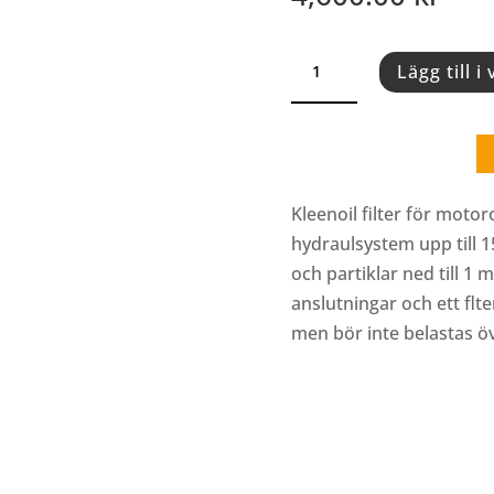
KLEENOIL
Lägg till i
FILTERENHET
KU16
(LDU
9768)
mängd
Kleenoil filter för motoro
hydraulsystem upp till 1
och partiklar ned till 1
anslutningar och ett flte
men bör inte belastas öv